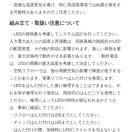
・急激な温度変化を避け、特に高湿度環境では結露が発生す
る可能性がありますのでご注意ください。
組み立て・取扱い注意について
・LEDの発熱量を考慮してシステム設計を行ってください。
入力電力あたりの温度上昇係数は、回路基板の熱抵抗やLED
の配置密度、その他の部品に影響されます。激しい発熱を避
け、最大定格内で動作させる必要があります。 ・動作電流
は、LEDの周囲の最大温度を考慮して決定してください。
・空気リフローでは、熱や周囲空気の影響で輝度が低下する
ことがあります。窒素リフローはんだ付けを推奨します。
・LEDをはんだ付けした後に修理することはできません。や
むを得ず修理を行う場合は、両頭式のはんだごてを使用して
ください。修理によってLEDの特性が損なわれるかどうか
は、事前に確認してください。
・リフローはんだ付けは2回までとしてください。
・ディップはんだ付けは1回までとしてください。
・はんだ付けの際、加熱時にLEDにストレスを与えないよう