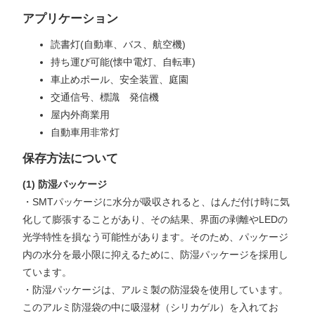
アプリケーション
読書灯(自動車、バス、航空機)
持ち運び可能(懐中電灯、自転車)
車止めポール、安全装置、庭園
交通信号、標識 発信機
屋内外商業用
自動車用非常灯
保存方法について
(1) 防湿パッケージ
・SMTパッケージに水分が吸収されると、はんだ付け時に気
化して膨張することがあり、その結果、界面の剥離やLEDの
光学特性を損なう可能性があります。そのため、パッケージ
内の水分を最小限に抑えるために、防湿パッケージを採用し
ています。
・防湿パッケージは、アルミ製の防湿袋を使用しています。
このアルミ防湿袋の中に吸湿材（シリカゲル）を入れてお