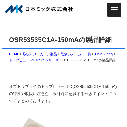
内
容
を
ス
キ
OSR53535C1A-150mAの製品詳細
ッ
プ
HOME
>
取扱いメーカー／製品
>
取扱いメーカー一覧
>
OptoSupply
>
トップビューSMD3535シリーズ
>
OSR53535C1A-150mAの製品詳細
オプトサプライのトップビューLED(OSR53535C1A-150mA)
の特性や取扱い注意点、設計時に意識するべきポイントにつ
いてまとめております。