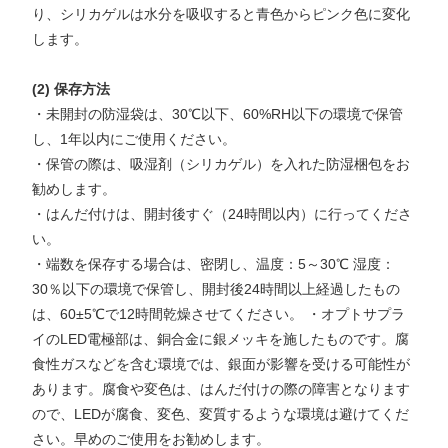
り、シリカゲルは水分を吸収すると青色からピンク色に変化
します。
(2) 保存方法
・未開封の防湿袋は、30℃以下、60%RH以下の環境で保管
し、1年以内にご使用ください。
・保管の際は、吸湿剤（シリカゲル）を入れた防湿梱包をお
勧めします。
・はんだ付けは、開封後すぐ（24時間以内）に行ってくださ
い。
・端数を保存する場合は、密閉し、温度：5～30℃ 湿度：
30％以下の環境で保管し、開封後24時間以上経過したもの
は、60±5℃で12時間乾燥させてください。 ・オプトサプラ
イのLED電極部は、銅合金に銀メッキを施したものです。腐
食性ガスなどを含む環境では、銀面が影響を受ける可能性が
あります。腐食や変色は、はんだ付けの際の障害となります
ので、LEDが腐食、変色、変質するような環境は避けてくだ
さい。早めのご使用をお勧めします。