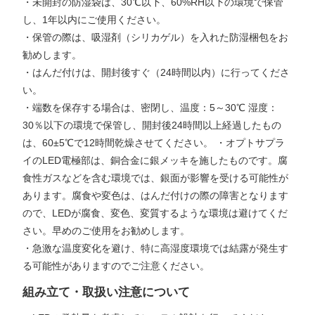
・未開封の防湿袋は、30℃以下、60%RH以下の環境で保管
し、1年以内にご使用ください。
・保管の際は、吸湿剤（シリカゲル）を入れた防湿梱包をお
勧めします。
・はんだ付けは、開封後すぐ（24時間以内）に行ってくださ
い。
・端数を保存する場合は、密閉し、温度：5～30℃ 湿度：
30％以下の環境で保管し、開封後24時間以上経過したもの
は、60±5℃で12時間乾燥させてください。 ・オプトサプラ
イのLED電極部は、銅合金に銀メッキを施したものです。腐
食性ガスなどを含む環境では、銀面が影響を受ける可能性が
あります。腐食や変色は、はんだ付けの際の障害となります
ので、LEDが腐食、変色、変質するような環境は避けてくだ
さい。早めのご使用をお勧めします。
・急激な温度変化を避け、特に高湿度環境では結露が発生す
る可能性がありますのでご注意ください。
組み立て・取扱い注意について