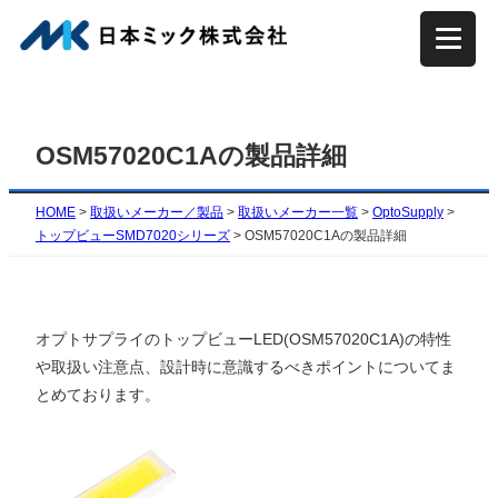
内
容
を
ス
キ
OSM57020C1Aの製品詳細
ッ
プ
HOME
>
取扱いメーカー／製品
>
取扱いメーカー一覧
>
OptoSupply
>
トップビューSMD7020シリーズ
>
OSM57020C1Aの製品詳細
オプトサプライのトップビューLED(OSM57020C1A)の特性
や取扱い注意点、設計時に意識するべきポイントについてま
とめております。