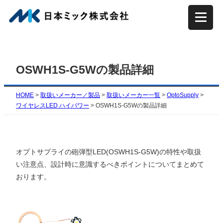
内
容
を
ス
キ
OSWH1S-G5Wの製品詳細
ッ
プ
HOME
>
取扱いメーカー／製品
>
取扱いメーカー一覧
>
OptoSupply
>
ワイヤレスLED ハイパワー
>
OSWH1S-G5Wの製品詳細
オプトサプライの砲弾型LED(OSWH1S-G5W)の特性や取扱
い注意点、設計時に意識するべきポイントについてまとめて
おります。