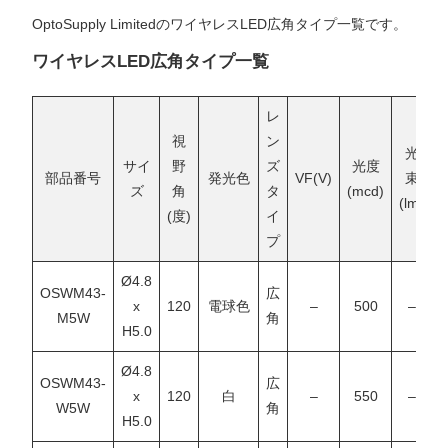
OptoSupply LimitedのワイヤレスLED広角タイプ一覧です。
ワイヤレスLED広角タイプ一覧
レ
視
ン
光
サイ
野
ズ
光度
部品番号
発光色
VF(V)
束
ズ
角
タ
(mcd)
(lm)
(度)
イ
プ
Ø4.8
OSWM43-
広
x
120
電球色
–
500
–
M5W
角
H5.0
Ø4.8
OSWM43-
広
x
120
白
–
550
–
W5W
角
H5.0