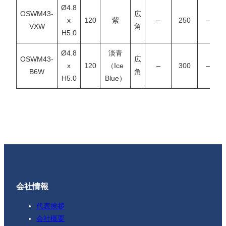
Ø4.8
OSWM43-
広
X
x
120
紫
–
250
–
VXW
角
H5.0
Ø4.8
淡青
OSWM43-
広
x
120
（Ice
–
300
–
B6W
角
H5.0
Blue）
会社情報
代表挨拶
会社概要