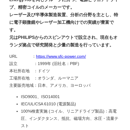
ブ、精密コイルのメーカーです。
レーザー及び半導体製造装置、分析の分野を主とし、特
に電子顕微鏡やレーザー加工機向けでの実績が豊富で
す。
元はPHILIPSからのスピンアウトで設立され、現在もオ
ランダ拠点で研究開発と少量の製造
を行っています。
URL ：
https://www.sfc-power.com/
設立 ：1999年 (旧社名：PBF)
本社所在地 ：ドイツ
工場所在地 ：オランダ、ルーマニア
主要販売地域：日本、アメリカ、ヨーロッパ
ISO9001、ISO14001
IEC/UL/CSA 61010 (電源製品)
100%検査実施 (コイル、リニアドライブ製品)：高電
圧、インダクタンス、抵抗、磁場方向、水圧・流量テ
スト