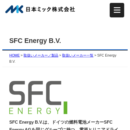
内
容
を
ス
キ
SFC Energy B.V.
ッ
プ
HOME
>
取扱いメーカー／製品
>
取扱いメーカー一覧
>
SFC Energy
B.V.
SFC Energy B.V.は、ドイツの燃料電池メーカーSFC
Energy AGを同じグループに持つ、電源とリニアドライ