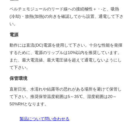
ペルチェモジュールのリード線への接続極性＋・-と、吸熱
(冷却)・放熱(加熱)の向きを確認してから設置、通電して下さ
い。
電源
動作には直流(DC)電源を使用して下さい。十分な性能を発揮
するために、電源のリップルは10%以内を推奨しています。
また、最大電流値、最大電圧値を超えて通電しないようにし
て下さい。
保管環境
直射日光、水濡れや結露等の恐れがある場所を避けて保管し
て下さい。推奨保管温度範囲は5～35℃、湿度範囲は20～
50%RHとなります。
製品について問い合わせる