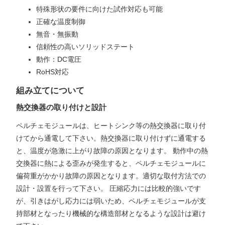
特殊形状の要件に向けた試作対応も可能
正確な温度制御
無音・無振動
信頼性の高いソリッドステート
動作：DC電圧
RoHS対応
組み立てについて
熱交換器の取り付けと設計
ペルチェモジュールは、ヒートシンク等の熱交換器に取り付
けてから通電して下さい。熱交換器に取り付けずに通電する
と、温度が急激に上がり故障の原因となります。 動作中の熱
交換器に熱による歪みが発生すると、ペルチェモジュールに
偏荷重がかかり故障の原因となります。適切な取付方法での
設計・設置を行って下さい。 圧縮応力には比較的強いです
が、引きはがし応力には弱いため、ペルチェモジュールが支
持部材となったり機械的な構造部材となるような設計は避け