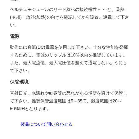
ペルチェモジュールのリード線への接続極性＋・-と、吸熱
(冷却)・放熱(加熱)の向きを確認してから設置、通電して下さ
い。
電源
動作には直流(DC)電源を使用して下さい。十分な性能を発揮
するために、電源のリップルは10%以内を推奨しています。
また、最大電流値、最大電圧値を超えて通電しないようにし
て下さい。
保管環境
直射日光、水濡れや結露等の恐れがある場所を避けて保管し
て下さい。推奨保管温度範囲は5～35℃、湿度範囲は20～
50%RHとなります。
製品について問い合わせる