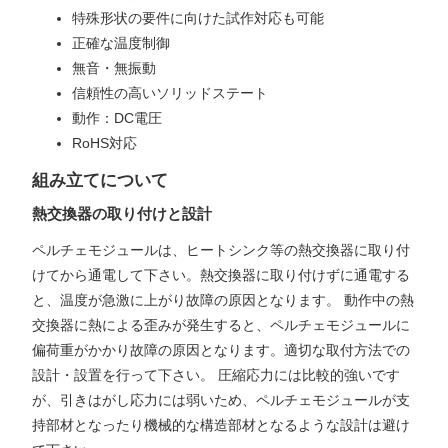
特殊形状の要件に向けた試作対応も可能
正確な温度制御
無音・無振動
信頼性の高いソリッドステート
動作：DC電圧
RoHS対応
組み立てについて
熱交換器の取り付けと設計
ペルチェモジュールは、ヒートシンク等の熱交換器に取り付
けてから通電して下さい。熱交換器に取り付けずに通電する
と、温度が急激に上がり故障の原因となります。 動作中の熱
交換器に熱による歪みが発生すると、ペルチェモジュールに
偏荷重がかかり故障の原因となります。適切な取付方法での
設計・設置を行って下さい。 圧縮応力には比較的強いです
が、引きはがし応力には弱いため、ペルチェモジュールが支
持部材となったり機械的な構造部材となるような設計は避け