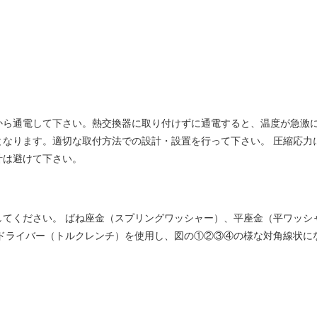
から通電して下さい。熱交換器に取り付けずに通電すると、温度が急激に
となります。適切な取付方法での設計・設置を行って下さい。 圧縮応力
計は避けて下さい。
してください。 ばね座金（スプリングワッシャー）、平座金（平ワッシ
ドライバー（トルクレンチ）を使用し、図の①②③④の様な対角線状に