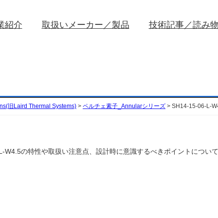
業紹介
取扱いメーカー／製品
技術記事／読み
ons(旧Laird Thermal Systems)
>
ペルチェ素子_Annularシリーズ
>
SH14-15-06-L
ems)のSH14-15-06-L-W4.5の特性や取扱い注意点、設計時に意識するべきポイン