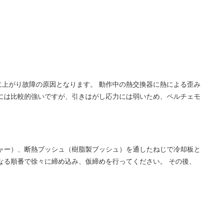
上がり故障の原因となります。 動作中の熱交換器に熱による歪み
には比較的強いですが、引きはがし応力には弱いため、ペルチェモ
ャー）、断熱ブッシュ（樹脂製ブッシュ）を通したねじで冷却板と
なる順番で徐々に締め込み、仮締めを行ってください。 その後、