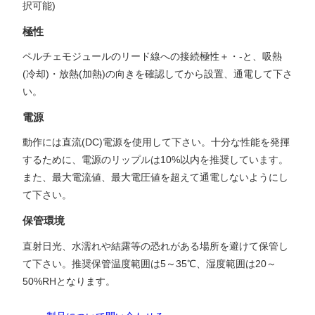
択可能)
極性
ペルチェモジュールのリード線への接続極性＋・-と、吸熱
(冷却)・放熱(加熱)の向きを確認してから設置、通電して下さ
い。
電源
動作には直流(DC)電源を使用して下さい。十分な性能を発揮
するために、電源のリップルは10%以内を推奨しています。
また、最大電流値、最大電圧値を超えて通電しないようにし
て下さい。
保管環境
直射日光、水濡れや結露等の恐れがある場所を避けて保管し
て下さい。推奨保管温度範囲は5～35℃、湿度範囲は20～
50%RHとなります。