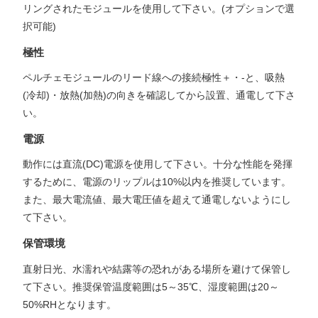
リングされたモジュールを使用して下さい。(オプションで選
択可能)
極性
ペルチェモジュールのリード線への接続極性＋・-と、吸熱
(冷却)・放熱(加熱)の向きを確認してから設置、通電して下さ
い。
電源
動作には直流(DC)電源を使用して下さい。十分な性能を発揮
するために、電源のリップルは10%以内を推奨しています。
また、最大電流値、最大電圧値を超えて通電しないようにし
て下さい。
保管環境
直射日光、水濡れや結露等の恐れがある場所を避けて保管し
て下さい。推奨保管温度範囲は5～35℃、湿度範囲は20～
50%RHとなります。