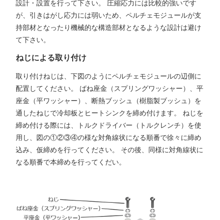
設計・設置を行って下さい。 圧縮応力には比較的強いです
が、引きはがし応力には弱いため、ペルチェモジュールが支
持部材となったり機械的な構造部材となるような設計は避け
て下さい。
ねじによる取り付け
取り付けねじは、下図のようにペルチェモジュールの辺側に
配置してください。 ばね座金（スプリングワッシャー）、平
座金（平ワッシャー）、断熱ブッシュ（樹脂製ブッシュ）を
通したねじで冷却板とヒートシンクを締め付けます。 ねじを
締め付ける際には、トルクドライバー（トルクレンチ）を使
用し、図の①②③④の様な対角線状になる順番で徐々に締め
込み、仮締めを行ってください。 その後、同様に対角線状に
なる順番で本締めを行ってくだい。