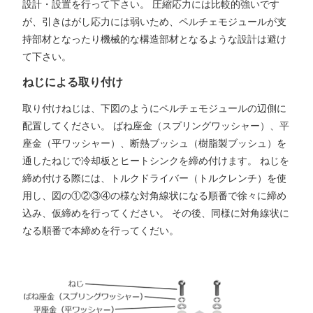
設計・設置を行って下さい。 圧縮応力には比較的強いです
が、引きはがし応力には弱いため、ペルチェモジュールが支
持部材となったり機械的な構造部材となるような設計は避け
て下さい。
ねじによる取り付け
取り付けねじは、下図のようにペルチェモジュールの辺側に
配置してください。 ばね座金（スプリングワッシャー）、平
座金（平ワッシャー）、断熱ブッシュ（樹脂製ブッシュ）を
通したねじで冷却板とヒートシンクを締め付けます。 ねじを
締め付ける際には、トルクドライバー（トルクレンチ）を使
用し、図の①②③④の様な対角線状になる順番で徐々に締め
込み、仮締めを行ってください。 その後、同様に対角線状に
なる順番で本締めを行ってくだい。