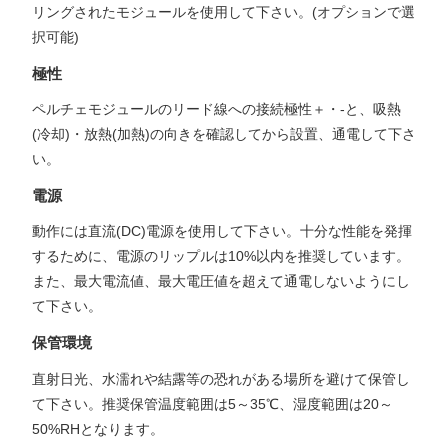
リングされたモジュールを使用して下さい。(オプションで選
択可能)
極性
ペルチェモジュールのリード線への接続極性＋・-と、吸熱
(冷却)・放熱(加熱)の向きを確認してから設置、通電して下さ
い。
電源
動作には直流(DC)電源を使用して下さい。十分な性能を発揮
するために、電源のリップルは10%以内を推奨しています。
また、最大電流値、最大電圧値を超えて通電しないようにし
て下さい。
保管環境
直射日光、水濡れや結露等の恐れがある場所を避けて保管し
て下さい。推奨保管温度範囲は5～35℃、湿度範囲は20～
50%RHとなります。