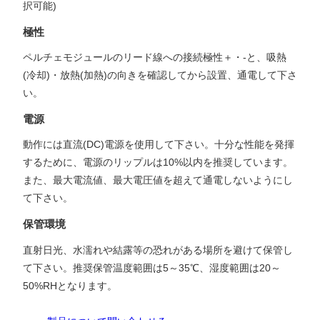
択可能)
極性
ペルチェモジュールのリード線への接続極性＋・-と、吸熱
(冷却)・放熱(加熱)の向きを確認してから設置、通電して下さ
い。
電源
動作には直流(DC)電源を使用して下さい。十分な性能を発揮
するために、電源のリップルは10%以内を推奨しています。
また、最大電流値、最大電圧値を超えて通電しないようにし
て下さい。
保管環境
直射日光、水濡れや結露等の恐れがある場所を避けて保管し
て下さい。推奨保管温度範囲は5～35℃、湿度範囲は20～
50%RHとなります。