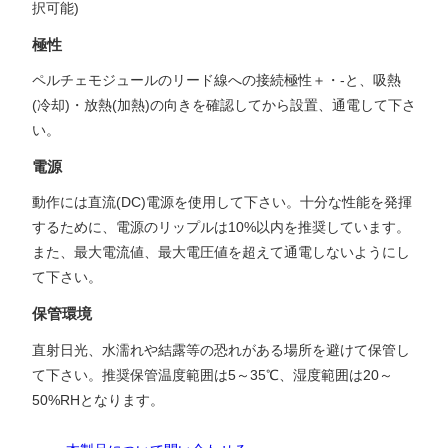
択可能)
極性
ペルチェモジュールのリード線への接続極性＋・-と、吸熱
(冷却)・放熱(加熱)の向きを確認してから設置、通電して下さ
い。
電源
動作には直流(DC)電源を使用して下さい。十分な性能を発揮
するために、電源のリップルは10%以内を推奨しています。
また、最大電流値、最大電圧値を超えて通電しないようにし
て下さい。
保管環境
直射日光、水濡れや結露等の恐れがある場所を避けて保管し
て下さい。推奨保管温度範囲は5～35℃、湿度範囲は20～
50%RHとなります。