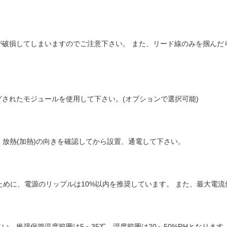
が破損してしまいますのでご注意下さい。 また、リード線のみを掴んだ
されたモジュールを使用して下さい。(オプションで選択可能)
・放熱(加熱)の向きを確認してから設置、通電して下さい。
るために、電源のリップルは10%以内を推奨しています。 また、最大電
。推奨保管温度範囲は5～35℃、湿度範囲は20～50%RHとなります