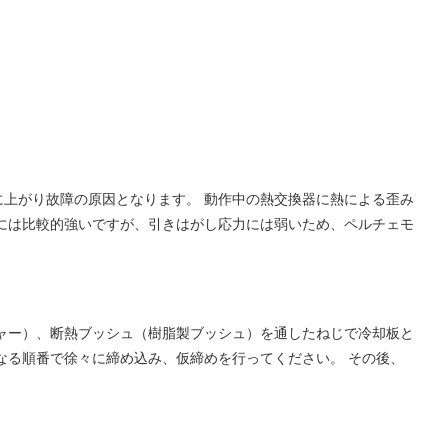
上がり故障の原因となります。 動作中の熱交換器に熱による歪み
には比較的強いですが、引きはがし応力には弱いため、ペルチェモ
ャー）、断熱ブッシュ（樹脂製ブッシュ）を通したねじで冷却板と
なる順番で徐々に締め込み、仮締めを行ってください。 その後、