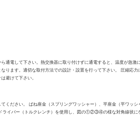
から通電して下さい。熱交換器に取り付けずに通電すると、温度が急激に
となります。適切な取付方法での設計・設置を行って下さい。 圧縮応力
計は避けて下さい。
してください。 ばね座金（スプリングワッシャー）、平座金（平ワッシ
ドライバー（トルクレンチ）を使用し、図の①②③④の様な対角線状に