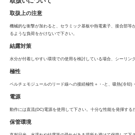
取扱いについて
取扱上の注意
機械的な衝撃が加わると、セラミック基板や熱電素子、接合部等
るような負荷をかけないで下さい。
結露対策
水分が付着しやすい環境での使用を検討している場合、シーリング
極性
ペルチェモジュールのリード線への接続極性＋・-と、吸熱(冷却)
電源
動作には直流(DC)電源を使用して下さい。十分な性能を発揮す
保管環境
直射日光、水濡れや結露等の恐れがある場所を避けて保管して下さい