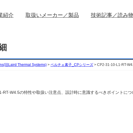
業紹介
取扱いメーカー／製品
技術記事／読み
詳細
ons(旧Laird Thermal Systems)
>
ペルチェ素子_CPシリーズ
>
CP2-31-10-L1-RT-
ms)のCP2-31-10-L1-RT-W4.5の特性や取扱い注意点、設計時に意識するべきポ