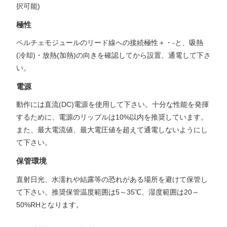
択可能)
極性
ペルチェモジュールのリード線への接続極性＋・-と、吸熱
(冷却)・放熱(加熱)の向きを確認してから設置、通電して下さ
い。
電源
動作には直流(DC)電源を使用して下さい。十分な性能を発揮
するために、電源のリップルは10%以内を推奨しています。
また、最大電流値、最大電圧値を超えて通電しないようにし
て下さい。
保管環境
直射日光、水濡れや結露等の恐れがある場所を避けて保管し
て下さい。推奨保管温度範囲は5～35℃、湿度範囲は20～
50%RHとなります。