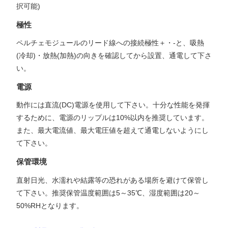
択可能)
極性
ペルチェモジュールのリード線への接続極性＋・-と、吸熱
(冷却)・放熱(加熱)の向きを確認してから設置、通電して下さ
い。
電源
動作には直流(DC)電源を使用して下さい。十分な性能を発揮
するために、電源のリップルは10%以内を推奨しています。
また、最大電流値、最大電圧値を超えて通電しないようにし
て下さい。
保管環境
直射日光、水濡れや結露等の恐れがある場所を避けて保管し
て下さい。推奨保管温度範囲は5～35℃、湿度範囲は20～
50%RHとなります。