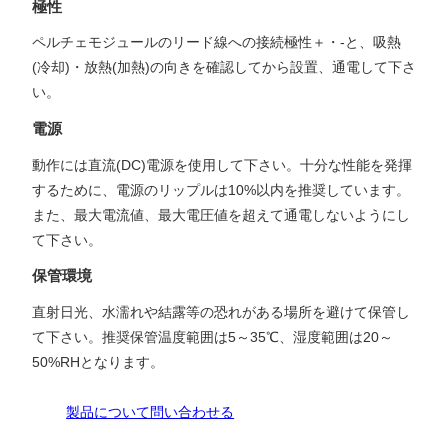
極性
ペルチェモジュールのリード線への接続極性＋・-と、吸熱
(冷却)・放熱(加熱)の向きを確認してから設置、通電して下さ
い。
電源
動作には直流(DC)電源を使用して下さい。十分な性能を発揮
するために、電源のリップルは10%以内を推奨しています。
また、最大電流値、最大電圧値を超えて通電しないようにし
て下さい。
保管環境
直射日光、水濡れや結露等の恐れがある場所を避けて保管し
て下さい。推奨保管温度範囲は5～35℃、湿度範囲は20～
50%RHとなります。
製品について問い合わせる