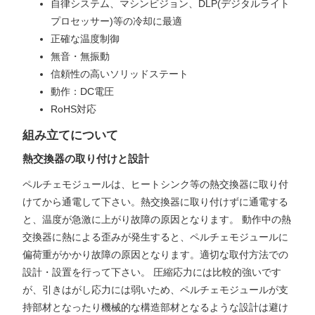
自律システム、マシンビジョン、DLP(デジタルライト
プロセッサー)等の冷却に最適
正確な温度制御
無音・無振動
信頼性の高いソリッドステート
動作：DC電圧
RoHS対応
組み立てについて
熱交換器の取り付けと設計
ペルチェモジュールは、ヒートシンク等の熱交換器に取り付
けてから通電して下さい。熱交換器に取り付けずに通電する
と、温度が急激に上がり故障の原因となります。 動作中の熱
交換器に熱による歪みが発生すると、ペルチェモジュールに
偏荷重がかかり故障の原因となります。適切な取付方法での
設計・設置を行って下さい。 圧縮応力には比較的強いです
が、引きはがし応力には弱いため、ペルチェモジュールが支
持部材となったり機械的な構造部材となるような設計は避け