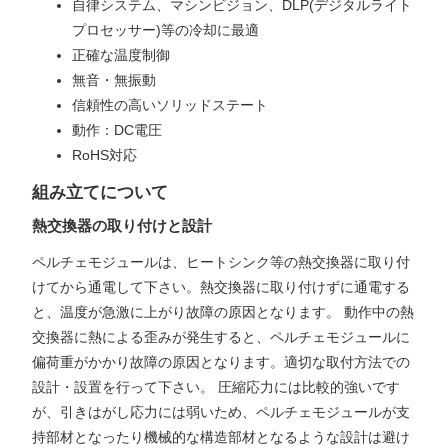
自律システム、マシンビジョン、DLP(デジタルライト
プロセッサー)等の冷却に最適
正確な温度制御
無音・無振動
信頼性の高いソリッドステート
動作：DC電圧
RoHS対応
組み立てについて
熱交換器の取り付けと設計
ペルチェモジュールは、ヒートシンク等の熱交換器に取り付
けてから通電して下さい。熱交換器に取り付けずに通電する
と、温度が急激に上がり故障の原因となります。 動作中の熱
交換器に熱による歪みが発生すると、ペルチェモジュールに
偏荷重がかかり故障の原因となります。適切な取付方法での
設計・設置を行って下さい。 圧縮応力には比較的強いです
が、引きはがし応力には弱いため、ペルチェモジュールが支
持部材となったり機械的な構造部材となるような設計は避け