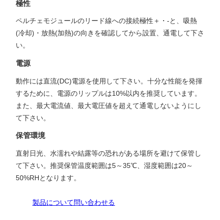
極性
ペルチェモジュールのリード線への接続極性＋・-と、吸熱
(冷却)・放熱(加熱)の向きを確認してから設置、通電して下さ
い。
電源
動作には直流(DC)電源を使用して下さい。十分な性能を発揮
するために、電源のリップルは10%以内を推奨しています。
また、最大電流値、最大電圧値を超えて通電しないようにし
て下さい。
保管環境
直射日光、水濡れや結露等の恐れがある場所を避けて保管し
て下さい。推奨保管温度範囲は5～35℃、湿度範囲は20～
50%RHとなります。
製品について問い合わせる