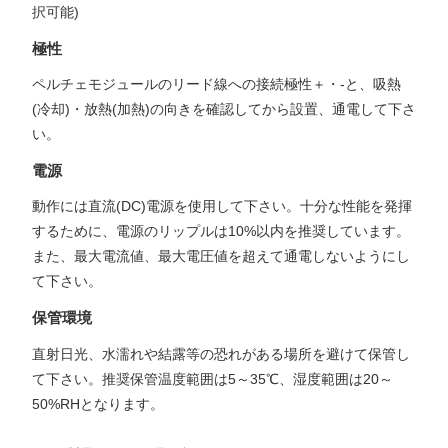
択可能)
極性
ペルチェモジュールのリード線への接続極性＋・-と、吸熱
(冷却)・放熱(加熱)の向きを確認してから設置、通電して下さ
い。
電源
動作には直流(DC)電源を使用して下さい。十分な性能を発揮
するために、電源のリップルは10%以内を推奨しています。
また、最大電流値、最大電圧値を超えて通電しないようにし
て下さい。
保管環境
直射日光、水濡れや結露等の恐れがある場所を避けて保管し
て下さい。推奨保管温度範囲は5～35℃、湿度範囲は20～
50%RHとなります。