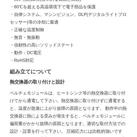
・80℃を超える高温環境下で電子部品を保護
・自律システム、マシンビジョン、DLP(デジタルライトプロ
セッサー)等の冷却に最適
・正確な温度制御
・無音・無振動
・信頼性の高いソリッドステート
・動作：DC電圧
・RoHS対応
組み立てについて
熱交換器の取り付けと設計
ペルチェモジュールは、ヒートシンク等の熱交換器に取り付
けてから通電して下さい。熱交換器に取り付けずに通電する
と、温度が急激に上がり故障の原因となります。 動作中の熱
交換器に熱による歪みが発生すると、ペルチェモジュールに
偏荷重がかかり故障の原因となります。適切な取付方法での
設計・設置を行って下さい。 圧縮応力には比較的強いです