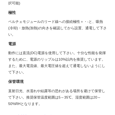
択可能)
極性
ペルチェモジュールのリード線への接続極性＋・-と、吸熱
(冷却)・放熱(加熱)の向きを確認してから設置、通電して下さ
い。
電源
動作には直流(DC)電源を使用して下さい。十分な性能を発揮
するために、電源のリップルは10%以内を推奨しています。
また、最大電流値、最大電圧値を超えて通電しないようにし
て下さい。
保管環境
直射日光、水濡れや結露等の恐れがある場所を避けて保管し
て下さい。推奨保管温度範囲は5～35℃、湿度範囲は20～
50%RHとなります。