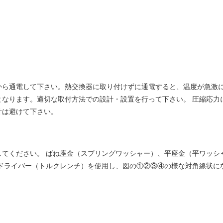
から通電して下さい。熱交換器に取り付けずに通電すると、温度が急激に
となります。適切な取付方法での設計・設置を行って下さい。 圧縮応力
計は避けて下さい。
してください。 ばね座金（スプリングワッシャー）、平座金（平ワッシ
ドライバー（トルクレンチ）を使用し、図の①②③④の様な対角線状に