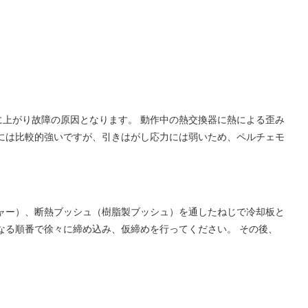
上がり故障の原因となります。 動作中の熱交換器に熱による歪み
には比較的強いですが、引きはがし応力には弱いため、ペルチェモ
ャー）、断熱ブッシュ（樹脂製ブッシュ）を通したねじで冷却板と
なる順番で徐々に締め込み、仮締めを行ってください。 その後、