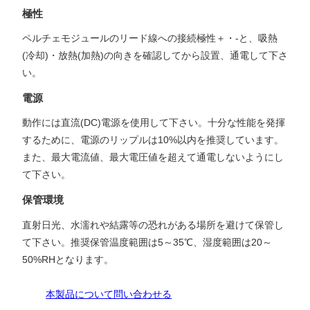
極性
ペルチェモジュールのリード線への接続極性＋・-と、吸熱
(冷却)・放熱(加熱)の向きを確認してから設置、通電して下さ
い。
電源
動作には直流(DC)電源を使用して下さい。十分な性能を発揮
するために、電源のリップルは10%以内を推奨しています。
また、最大電流値、最大電圧値を超えて通電しないようにし
て下さい。
保管環境
直射日光、水濡れや結露等の恐れがある場所を避けて保管し
て下さい。推奨保管温度範囲は5～35℃、湿度範囲は20～
50%RHとなります。
本製品について問い合わせる