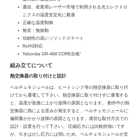
通信、産業用レーザー市場で利用される光エレクトロ
ニクスの温度安定化に最適
正確な温度制御
無音・無振動
信頼性の高いソリッドステート
RoHS対応
Telcordia GR-468 CORE合格”
組み立てについて
熱交換器の取り付けと設計
ペルチェモジュールは、ヒートシンク等の熱交換器に取り付
けてから通電して下さい。熱交換器に取り付けずに通電する
と、温度が急激に上がり故障の原因となります。 動作中の熱
交換器に熱による歪みが発生すると、ペルチェモジュールに
偏荷重がかかり故障の原因となります。適切な取付方法での
設計・設置を行って下さい。 圧縮応力には比較的強いです
が、引きはがし応力には弱いため、ペルチェモジュールが支