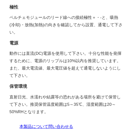
極性
ペルチェモジュールのリード線への接続極性＋・-と、吸熱
(冷却)・放熱(加熱)の向きを確認してから設置、通電して下さ
い。
電源
動作には直流(DC)電源を使用して下さい。十分な性能を発揮
するために、電源のリップルは10%以内を推奨しています。
また、最大電流値、最大電圧値を超えて通電しないようにし
て下さい。
保管環境
直射日光、水濡れや結露等の恐れがある場所を避けて保管し
て下さい。推奨保管温度範囲は5～35℃、湿度範囲は20～
50%RHとなります。
本製品について問い合わせる