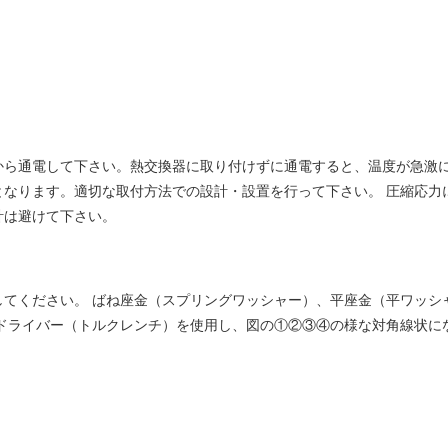
から通電して下さい。熱交換器に取り付けずに通電すると、温度が急激に
となります。適切な取付方法での設計・設置を行って下さい。 圧縮応力
計は避けて下さい。
してください。 ばね座金（スプリングワッシャー）、平座金（平ワッシ
ドライバー（トルクレンチ）を使用し、図の①②③④の様な対角線状に