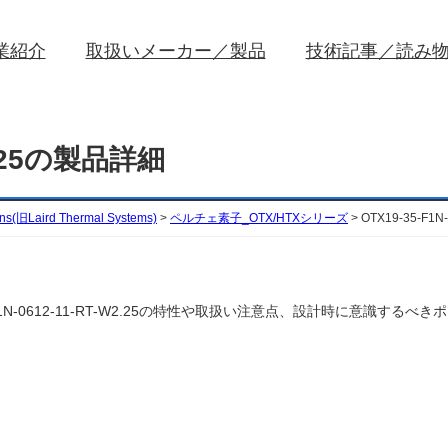
業紹介
取扱いメーカー／製品
技術記事／読み
W2.25の製品詳細
ons(旧Laird Thermal Systems)
>
ペルチェ素子_OTX/HTXシリーズ
>
OTX19-35-F1
ms)のOTX19-35-F1N-0612-11-RT-W2.25の特性や取扱い注意点、設計時