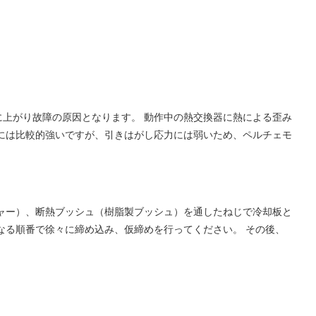
上がり故障の原因となります。 動作中の熱交換器に熱による歪み
には比較的強いですが、引きはがし応力には弱いため、ペルチェモ
ャー）、断熱ブッシュ（樹脂製ブッシュ）を通したねじで冷却板と
なる順番で徐々に締め込み、仮締めを行ってください。 その後、