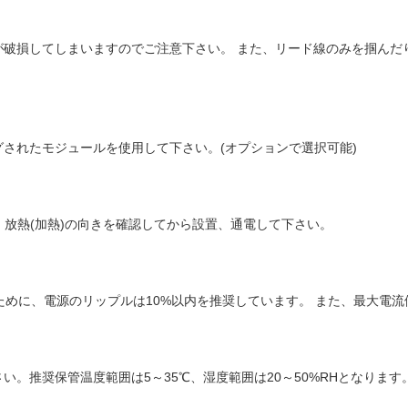
が破損してしまいますのでご注意下さい。 また、リード線のみを掴んだ
されたモジュールを使用して下さい。(オプションで選択可能)
・放熱(加熱)の向きを確認してから設置、通電して下さい。
るために、電源のリップルは10%以内を推奨しています。 また、最大電
。推奨保管温度範囲は5～35℃、湿度範囲は20～50%RHとなります