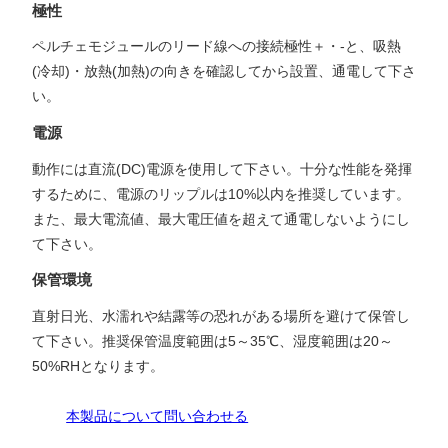
極性
ペルチェモジュールのリード線への接続極性＋・-と、吸熱
(冷却)・放熱(加熱)の向きを確認してから設置、通電して下さ
い。
電源
動作には直流(DC)電源を使用して下さい。十分な性能を発揮
するために、電源のリップルは10%以内を推奨しています。
また、最大電流値、最大電圧値を超えて通電しないようにし
て下さい。
保管環境
直射日光、水濡れや結露等の恐れがある場所を避けて保管し
て下さい。推奨保管温度範囲は5～35℃、湿度範囲は20～
50%RHとなります。
本製品について問い合わせる