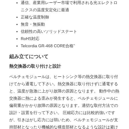
通信、産業用レーザー市場で利用される光エレクトロ
ニクスの温度安定化に最適
正確な温度制御
無音・無振動
信頼性の高いソリッドステート
RoHS対応
Telcordia GR-468 CORE合格”
組み立てについて
熱交換器の取り付けと設計
ペルチェモジュールは、ヒートシンク等の熱交換器に取り付
けてから通電して下さい。熱交換器に取り付けずに通電する
と、温度が急激に上がり故障の原因となります。 動作中の熱
交換器に熱による歪みが発生すると、ペルチェモジュールに
偏荷重がかかり故障の原因となります。適切な取付方法での
設計・設置を行って下さい。 圧縮応力には比較的強いです
が、引きはがし応力には弱いため、ペルチェモジュールが支
持部材となったり機械的な構造部材となるような設計は避け