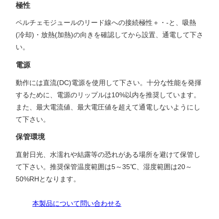
極性
ペルチェモジュールのリード線への接続極性＋・-と、吸熱
(冷却)・放熱(加熱)の向きを確認してから設置、通電して下さ
い。
電源
動作には直流(DC)電源を使用して下さい。十分な性能を発揮
するために、電源のリップルは10%以内を推奨しています。
また、最大電流値、最大電圧値を超えて通電しないようにし
て下さい。
保管環境
直射日光、水濡れや結露等の恐れがある場所を避けて保管し
て下さい。推奨保管温度範囲は5～35℃、湿度範囲は20～
50%RHとなります。
本製品について問い合わせる