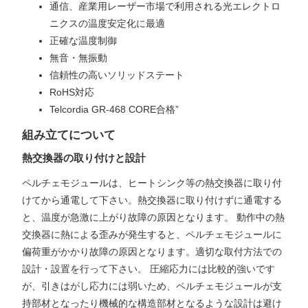
通信、産業用レーザー市場で利用される光エレクトロ
ニクスの温度安定化に最適
正確な温度制御
無音・無振動
信頼性の高いソリッドステート
RoHS対応
Telcordia GR-468 CORE合格”
組み立てについて
熱交換器の取り付けと設計
ペルチェモジュールは、ヒートシンク等の熱交換器に取り付
けてから通電して下さい。熱交換器に取り付けずに通電する
と、温度が急激に上がり故障の原因となります。 動作中の熱
交換器に熱による歪みが発生すると、ペルチェモジュールに
偏荷重がかかり故障の原因となります。適切な取付方法での
設計・設置を行って下さい。 圧縮応力には比較的強いです
が、引きはがし応力には弱いため、ペルチェモジュールが支
持部材となったり機械的な構造部材となるような設計は避け