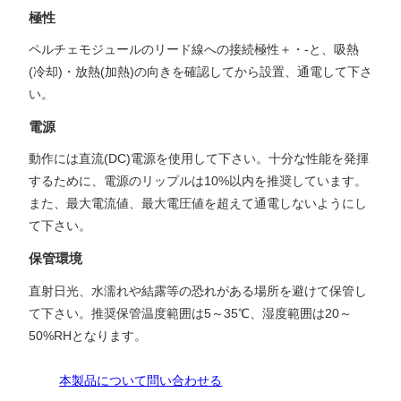
極性
ペルチェモジュールのリード線への接続極性＋・-と、吸熱
(冷却)・放熱(加熱)の向きを確認してから設置、通電して下さ
い。
電源
動作には直流(DC)電源を使用して下さい。十分な性能を発揮
するために、電源のリップルは10%以内を推奨しています。
また、最大電流値、最大電圧値を超えて通電しないようにし
て下さい。
保管環境
直射日光、水濡れや結露等の恐れがある場所を避けて保管し
て下さい。推奨保管温度範囲は5～35℃、湿度範囲は20～
50%RHとなります。
本製品について問い合わせる