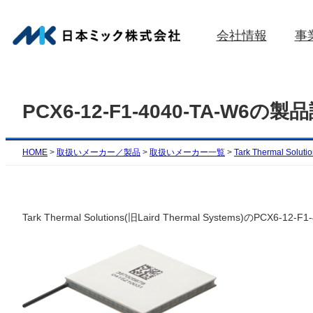
内
容
会社情報
事
を
ス
キ
ッ
PCX6-12-F1-4040-TA-W6の製
プ
HOME
>
取扱いメーカー／製品
>
取扱いメーカー一覧
>
Tark Thermal Soluti
Tark Thermal Solutions(旧Laird Thermal Syst