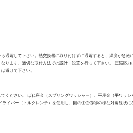
から通電して下さい。熱交換器に取り付けずに通電すると、温度が急激に
となります。適切な取付方法での設計・設置を行って下さい。 圧縮応力
計は避けて下さい。
してください。 ばね座金（スプリングワッシャー）、平座金（平ワッシ
ドライバー（トルクレンチ）を使用し、図の①②③④の様な対角線状に