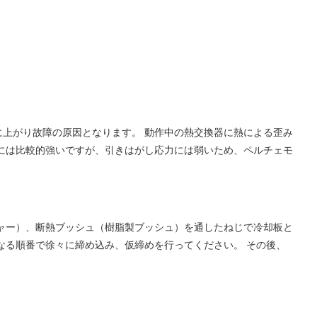
上がり故障の原因となります。 動作中の熱交換器に熱による歪み
には比較的強いですが、引きはがし応力には弱いため、ペルチェモ
ャー）、断熱ブッシュ（樹脂製ブッシュ）を通したねじで冷却板と
なる順番で徐々に締め込み、仮締めを行ってください。 その後、