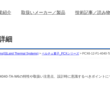
業紹介
取扱いメーカー／製品
技術記事／読み
品詳細
ons(旧Laird Thermal Systems)
>
ペルチェ素子_PCXシリーズ
>
PCX6-12-F1-404
ems)のPCX6-12-F1-4040-TA-W6の特性や取扱い注意点、設計時に意識するべき