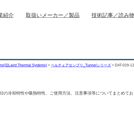
業紹介
取扱いメーカー／製品
技術記事／読み
ons(旧Laird Thermal Systems)
>
ペルチェアセンブリ_Tunnelシリーズ
>
DAT-029-
ms)のDAT-029-12-02の冷却特性や吸熱特性、ご使用方法、注意事項等についてまとめ