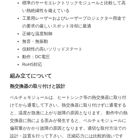
標準のサーモエレクトリックモジュールと比較して高
い熱絶縁性を備えている
工業用レーザーおよびレーザープロジェクター用途で
の要求の厳しいスポット冷却に最適
正確な温度制御
無音・無振動
信頼性の高いソリッドステート
動作：DC電圧
RoHS対応
組み立てについて
熱交換器の取り付けと設計
ペルチェモジュールは、ヒートシンク等の熱交換器に取り付
けてから通電して下さい。熱交換器に取り付けずに通電する
と、温度が急激に上がり故障の原因となります。 動作中の熱
交換器に熱による歪みが発生すると、ペルチェモジュールに
偏荷重がかかり故障の原因となります。適切な取付方法での
設計・設置を行って下さい。 圧縮応力には比較的強いです