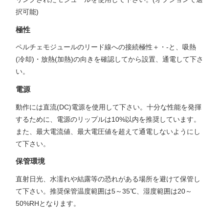
択可能)
極性
ペルチェモジュールのリード線への接続極性＋・-と、吸熱
(冷却)・放熱(加熱)の向きを確認してから設置、通電して下さ
い。
電源
動作には直流(DC)電源を使用して下さい。十分な性能を発揮
するために、電源のリップルは10%以内を推奨しています。
また、最大電流値、最大電圧値を超えて通電しないようにし
て下さい。
保管環境
直射日光、水濡れや結露等の恐れがある場所を避けて保管し
て下さい。推奨保管温度範囲は5～35℃、湿度範囲は20～
50%RHとなります。