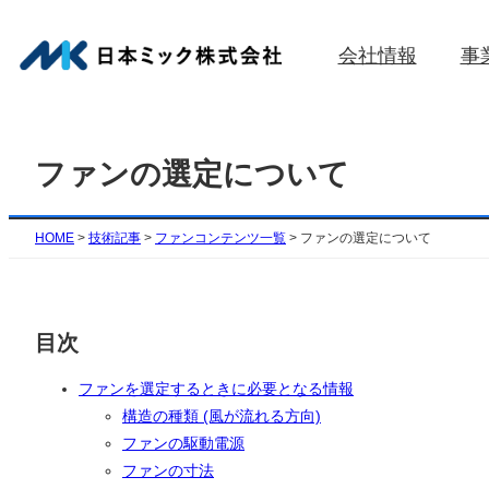
内
容
会社情報
事
を
ス
キ
ッ
ファンの選定について
プ
HOME
>
技術記事
>
ファンコンテンツ一覧
>
ファンの選定について
目次
ファンを選定するときに必要となる情報
構造の種類 (風が流れる方向)
ファンの駆動電源
ファンの寸法