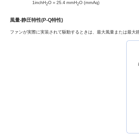
1inchH
O = 25.4 mmH
O (mmAq)
2
2
風量-静圧特性(P-Q特性)
ファンが実際に実装されて駆動するときは、最大風量または最大