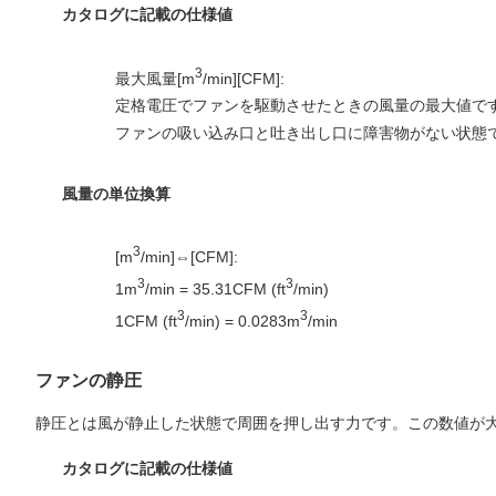
カタログに記載の仕様値
3
最大風量[m
/min][CFM]:
定格電圧でファンを駆動させたときの風量の最大値です
ファンの吸い込み口と吐き出し口に障害物がない状態
風量の単位換算
3
[m
/min]⇔[CFM]:
3
3
1m
/min = 35.31CFM (ft
/min)
3
3
1CFM (ft
/min) = 0.0283m
/min
ファンの静圧
静圧とは風が静止した状態で周囲を押し出す力です。この数値が大
カタログに記載の仕様値