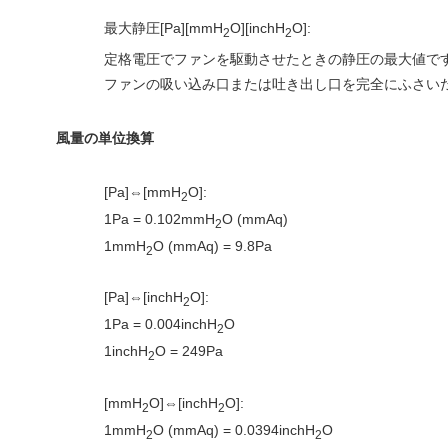
最大静圧[Pa][mmH
O][inchH
O]:
2
2
定格電圧でファンを駆動させたときの静圧の最大値です
ファンの吸い込み口または吐き出し口を完全にふさい
風量の単位換算
[Pa]⇔[mmH
O]:
2
1Pa = 0.102mmH
O (mmAq)
2
1mmH
O (mmAq) = 9.8Pa
2
[Pa]⇔[inchH
O]:
2
1Pa = 0.004inchH
O
2
1inchH
O = 249Pa
2
[mmH
O]⇔[inchH
O]:
2
2
1mmH
O (mmAq) = 0.0394inchH
O
2
2