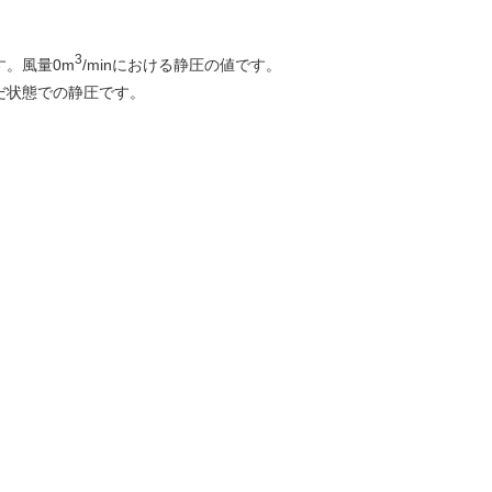
3
。風量0m
/minにおける静圧の値です。
だ状態での静圧です。