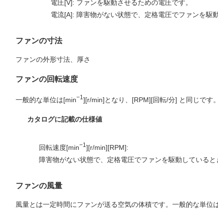
電圧[V]: ファンを駆動させるための電圧です。
電流[A]: 障害物がない状態で、定格電圧でファンを
ファンの寸法
ファンの外形寸法、厚さ
ファンの回転速度
−1
一般的な単位は[min
][r/min]となり、[RPM][回転/分] と
カタログに記載の仕様値
−1
回転速度[min
][r/min][RPM]:
障害物がない状態で、定格電圧でファンを駆動していると
ファンの風量
風量とは一定時間にファンが送る空気の体積です。一般的な単位は[