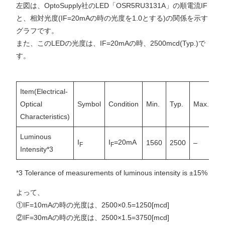
左図は、OptoSupply社のLED「OSR5RU3131A」の順電流IF
と、相対光度(IF=20mAの時の光度を1.0とする)の関係を示す
グラフです。
また、このLEDの光度は、IF=20mAの時、2500mcd(Typ.)で
す。
Item(Electrical-
Optical
Symbol
Condition
Min.
Typ.
Max.
Un
Characteristics)
Luminous
I
I
=20mA
1560
2500
–
m
F
F
Intensity*3
*3 Tolerance of measurements of luminous intensity is ±15%
よって、
①IF=10mAの時の光度は、2500×0.5=1250[mcd]
②IF=30mAの時の光度は、2500×1.5=3750[mcd]