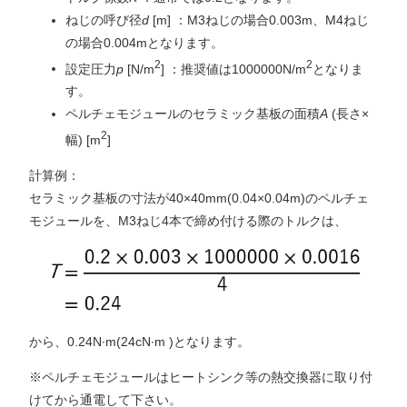
ねじの呼び径
d
[m] ：M3ねじの場合0.003m、M4ねじ
の場合0.004mとなります。
2
2
設定圧力
p
[N/m
] ：推奨値は1000000N/m
となりま
す。
ペルチェモジュールのセラミック基板の面積
A
(長さ×
2
幅) [m
]
計算例：
セラミック基板の寸法が40×40mm(0.04×0.04m)のペルチェ
モジュールを、M3ねじ4本で締め付ける際のトルクは、
から、0.24N∙m(24cN∙m )となります。
※ペルチェモジュールはヒートシンク等の熱交換器に取り付
けてから通電して下さい。