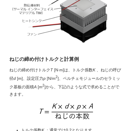
ねじの締め付けトルクと計算例
ねじの締め付けトルク
T
[N∙m]は、トルク係数
K
、ねじの呼び
2
径
d
[m]、設定圧力
p
[N/m
]、ペルチェモジュールのセラミッ
2
ク基板の面積
A
[m
]から、下記のような式で求めることがで
きます。
トルク係数
K
：通常では0.2となります。