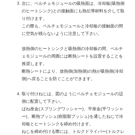
次に、ペルチェモジュールの吸熱面は、冷却板(吸熱側
のヒートシンク)との接触面にも熱伝導材料を介して取
り付けます。
この際も、ペルチェモジュールと冷却板の接触面の間
に空気が残らないように注意して下さい。
放熱側のヒートシンクと吸熱側の冷却板の間、ペルチ
ェモジュールの周囲には断熱シートを設置することを
推奨します。
断熱シートにより、放熱側(加熱側)の熱が吸熱側(冷却
側)へ戻ることを防ぐことができます。
取り付けねじは、図のようにペルチェモジュールの辺
側に配置して下さい。
ばね座金(スプリングワッシャー)、平座金(平ワッシャ
ー)、断熱ブッシュ(樹脂製ブッシュ)を通したねじで冷
却板とヒートシンクを締め付けます。
ねじを締め付ける際には、トルクドライバー(トルクレ