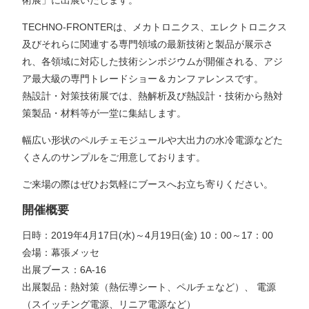
術展」に出展いたします。
TECHNO-FRONTERは、メカトロニクス、エレクトロニクス
及びそれらに関連する専門領域の最新技術と製品が展示さ
れ、各領域に対応した技術シンポジウムが開催される、アジ
ア最大級の専門トレードショー＆カンファレンスです。
熱設計・対策技術展では、熱解析及び熱設計・技術から熱対
策製品・材料等が一堂に集結します。
幅広い形状のペルチェモジュールや大出力の水冷電源などた
くさんのサンプルをご用意しております。
ご来場の際はぜひお気軽にブースへお立ち寄りください。
開催概要
日時：2019年4月17日(水)～4月19日(金) 10：00～17：00
会場：幕張メッセ
出展ブース：6A-16
出展製品：熱対策（熱伝導シート、ペルチェなど）、 電源
（スイッチング電源、リニア電源など）