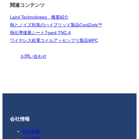
関連コンテンツ
Laird Technologies 概要紹介
熱とノイズ対策のハイブリッド製品CoolZorb™
熱伝導接着シートTgard TNC-4
ワイヤレス給電コイルアッセンブリ製品WPC
お問い合わせ
会社情報
代表挨拶
会社概要