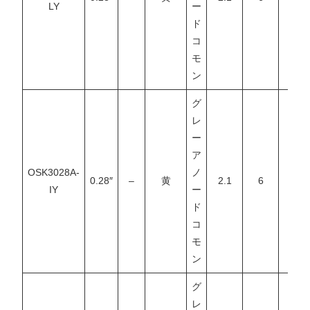
LY
ー
ド
コ
モ
ン
グ
レ
ー
ア
OSK3028A-
ノ
0.28″
–
黄
2.1
6
–
IY
ー
ド
コ
モ
ン
グ
レ