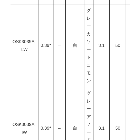
グ
レ
ー
カ
OSK3039A-
ソ
0.39″
–
白
3.1
50
–
LW
ー
ド
コ
モ
ン
グ
レ
ー
ア
OSK3039A-
ノ
0.39″
–
白
3.1
50
–
IW
ー
ド