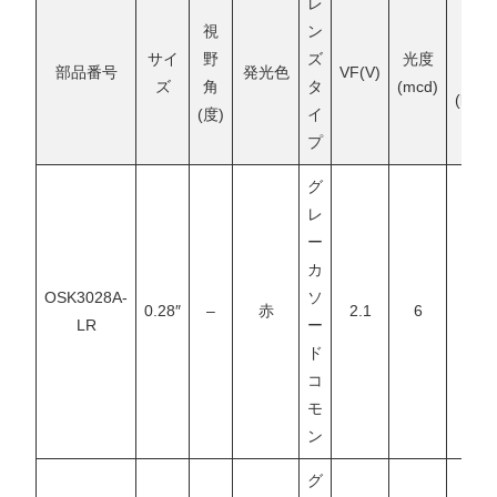
レ
視
ン
光
サイ
野
ズ
光度
部品番号
発光色
VF(V)
束
ズ
角
タ
(mcd)
(lm)
(度)
イ
プ
グ
レ
ー
カ
OSK3028A-
ソ
0.28″
–
赤
2.1
6
–
LR
ー
ド
コ
モ
ン
グ