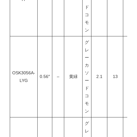
ド
コ
モ
ン
グ
レ
ー
カ
OSK3056A-
ソ
0.56″
–
黄緑
2.1
13
–
LYG
ー
ド
コ
モ
ン
グ
レ