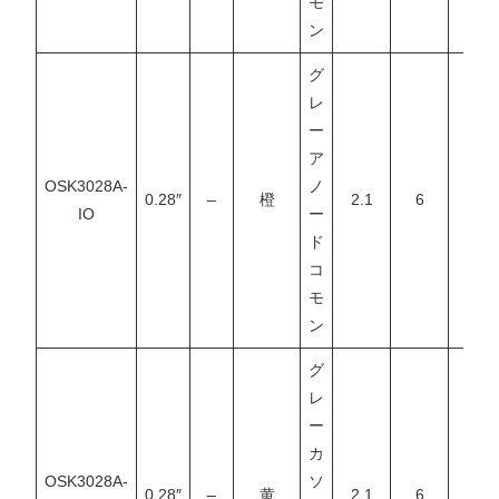
モ
ン
グ
レ
ー
ア
OSK3028A-
ノ
0.28″
–
橙
2.1
6
–
IO
ー
ド
コ
モ
ン
グ
レ
ー
カ
OSK3028A-
ソ
0.28″
–
黄
2.1
6
–