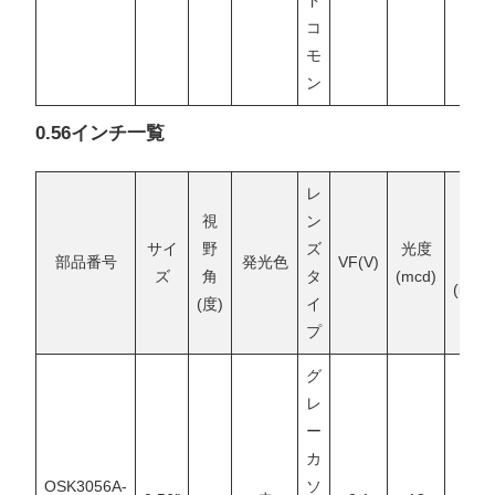
コ
モ
ン
0.56インチ一覧
レ
視
ン
光
サイ
野
ズ
光度
部品番号
発光色
VF(V)
束
ズ
角
タ
(mcd)
(lm)
(度)
イ
プ
グ
レ
ー
カ
OSK3056A-
ソ