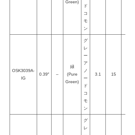
Green)
ド
コ
モ
ン
グ
レ
ー
ア
緑
OSK3039A-
ノ
0.39″
–
(Pure
3.1
15
–
IG
ー
Green)
ド
コ
モ
ン
グ
レ