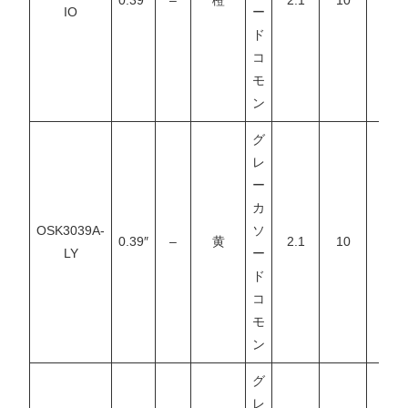
IO
ー
ド
コ
モ
ン
グ
レ
ー
カ
OSK3039A-
ソ
0.39″
–
黄
2.1
10
–
LY
ー
ド
コ
モ
ン
グ
レ