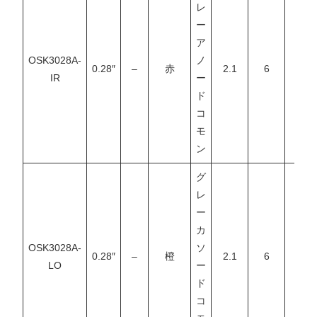
レ
ー
ア
OSK3028A-
ノ
0.28″
–
赤
2.1
6
–
IR
ー
ド
コ
モ
ン
グ
レ
ー
カ
OSK3028A-
ソ
0.28″
–
橙
2.1
6
–
LO
ー
ド
コ