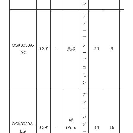
ン
グ
レ
ー
ア
OSK3039A-
ノ
0.39″
–
黄緑
2.1
9
–
IYG
ー
ド
コ
モ
ン
グ
レ
ー
カ
緑
OSK3039A-
ソ
0.39″
–
(Pure
3.1
15
–
LG
ー