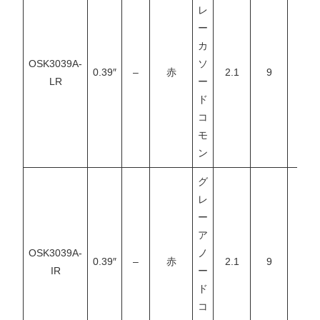
レ
ー
カ
OSK3039A-
ソ
0.39″
–
赤
2.1
9
–
LR
ー
ド
コ
モ
ン
グ
レ
ー
ア
OSK3039A-
ノ
0.39″
–
赤
2.1
9
–
IR
ー
ド
コ