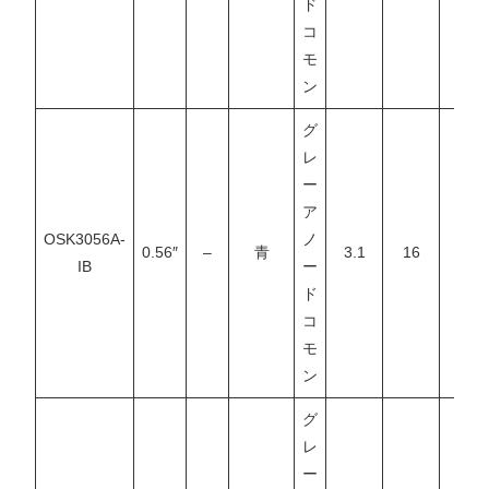
ド
コ
モ
ン
グ
レ
ー
ア
OSK3056A-
ノ
0.56″
–
青
3.1
16
–
IB
ー
ド
コ
モ
ン
グ
レ
ー