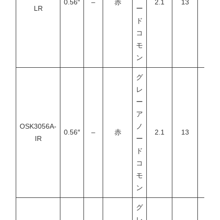
0.56″
–
赤
2.1
13
–
LR
ー
ド
コ
モ
ン
グ
レ
ー
ア
OSK3056A-
ノ
0.56″
–
赤
2.1
13
–
IR
ー
ド
コ
モ
ン
グ
レ