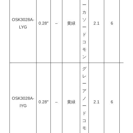
ー
カ
OSK3028A-
ソ
0.28″
–
黄緑
2.1
6
–
LYG
ー
ド
コ
モ
ン
グ
レ
ー
ア
OSK3028A-
ノ
0.28″
–
黄緑
2.1
6
–
IYG
ー
ド
コ
モ