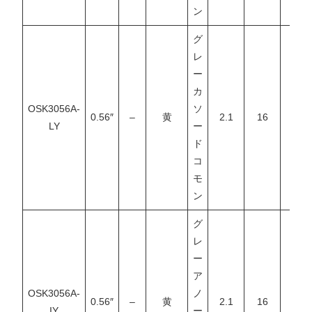
ン
グ
レ
ー
カ
OSK3056A-
ソ
0.56″
–
黄
2.1
16
–
LY
ー
ド
コ
モ
ン
グ
レ
ー
ア
OSK3056A-
ノ
0.56″
–
黄
2.1
16
–
IY
ー