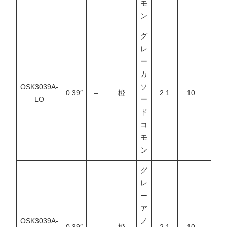
モ
ン
グ
レ
ー
カ
OSK3039A-
ソ
0.39″
–
橙
2.1
10
–
LO
ー
ド
コ
モ
ン
グ
レ
ー
ア
OSK3039A-
ノ
0.39″
–
橙
2.1
10
–