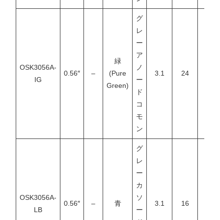
グ
レ
ー
ア
緑
OSK3056A-
ノ
0.56″
–
(Pure
3.1
24
–
IG
ー
Green)
ド
コ
モ
ン
グ
レ
ー
カ
OSK3056A-
ソ
0.56″
–
青
3.1
16
–
LB
ー