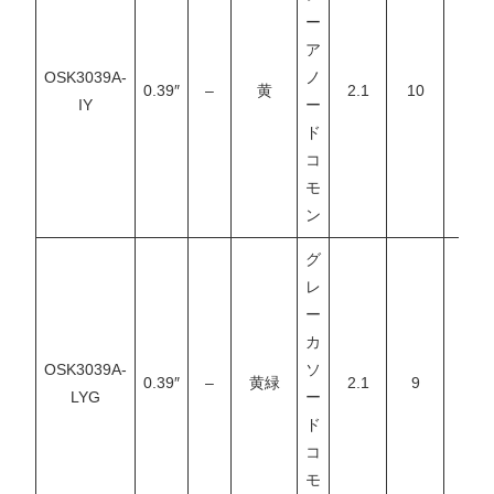
ー
ア
OSK3039A-
ノ
0.39″
–
黄
2.1
10
–
IY
ー
ド
コ
モ
ン
グ
レ
ー
カ
OSK3039A-
ソ
0.39″
–
黄緑
2.1
9
–
LYG
ー
ド
コ
モ