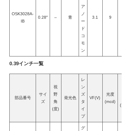
ア
OSK3028A-
ノ
0.28″
–
青
3.1
9
–
IB
ー
ド
コ
モ
ン
0.39インチ一覧
レ
視
ン
光
サイ
野
ズ
光度
部品番号
発光色
VF(V)
束
ズ
角
タ
(mcd)
(lm)
(度)
イ
プ
グ