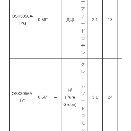
ー
ア
OSK3056A-
ノ
0.56″
–
黄緑
2.1
13
–
IYG
ー
ド
コ
モ
ン
グ
レ
ー
カ
緑
OSK3056A-
ソ
0.56″
–
(Pure
3.1
24
–
LG
ー
Green)
ド
コ
モ
ン