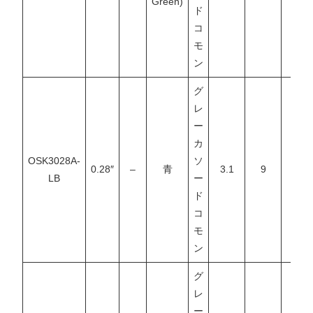
Green)
ド
コ
モ
ン
グ
レ
ー
カ
OSK3028A-
ソ
0.28″
–
青
3.1
9
–
LB
ー
ド
コ
モ
ン
グ
レ
ー