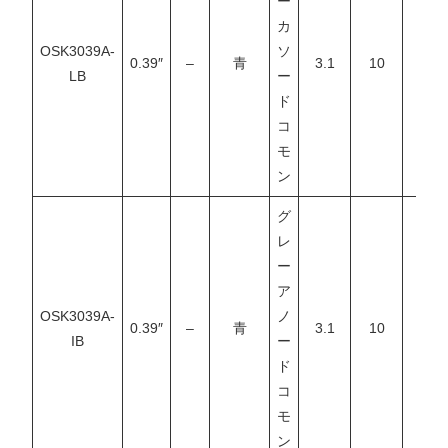
ー
カ
OSK3039A-
ソ
0.39″
–
青
3.1
10
–
LB
ー
ド
コ
モ
ン
グ
レ
ー
ア
OSK3039A-
ノ
0.39″
–
青
3.1
10
–
IB
ー
ド
コ
モ
ン