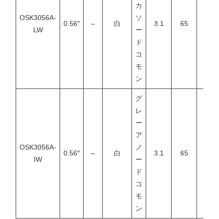
カ
OSK3056A-
ソ
0.56″
–
白
3.1
65
–
LW
ー
ド
コ
モ
ン
グ
レ
ー
ア
OSK3056A-
ノ
0.56″
–
白
3.1
65
–
IW
ー
ド
コ
モ
ン