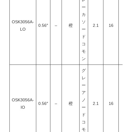
ー
カ
OSK3056A-
ソ
0.56″
–
橙
2.1
16
–
LO
ー
ド
コ
モ
ン
グ
レ
ー
ア
OSK3056A-
ノ
0.56″
–
橙
2.1
16
–
IO
ー
ド
コ
モ