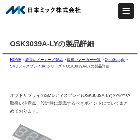
内
容
を
ス
キ
OSK3039A-LYの製品詳細
ッ
プ
HOME
>
取扱いメーカー／製品
>
取扱いメーカー一覧
>
OptoSupply
>
SMDディスプレイ3桁シリーズ
>
OSK3039A-LYの製品詳細
オプトサプライのSMDディスプレイ(OSK3039A-LY)の特性や
取扱い注意点、設計時に意識するべきポイントについてまと
めております。