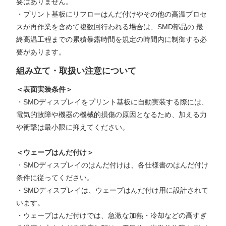
要はありません。
・プリント基板にリフローはんだ付けやその他の高温プロセ
スが再作業を含めて複数回行われる場合は、SMD部品の 最
終高温工程までの累積暴露時間を規定の時間内に制御する必
要があります。
組み立て・取扱い注意について
＜表面実装条件＞
・SMDディスプレイをプリント基板に自動実装する際には、
電気的故障や機器の機械的損傷の原因となるため、加える力
や衝撃は最小限に抑えてください。
＜ウェーブはんだ付け＞
・SMDディスプレイのはんだ付けは、各仕様書のはんだ付け
条件に従ってください。
・SMDディスプレイは、ウェーブはんだ付け用に設計されて
います。
・ウェーブはんだ付けでは、急激な加熱・冷却などの高すぎ