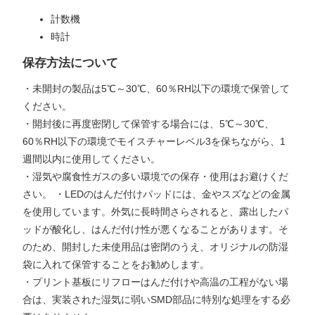
計数機
時計
保存方法について
・未開封の製品は5℃～30℃、60％RH以下の環境で保管して
ください。
・開封後に再度密閉して保管する場合には、5℃～30℃、
60％RH以下の環境でモイスチャーレベル3を保ちながら、1
週間以内に使用してください。
・湿気や腐食性ガスの多い環境での保存・使用はお避けくだ
さい。 ・LEDのはんだ付けパッドには、金やスズなどの金属
を使用しています。外気に長時間さらされると、露出したパ
ッドが酸化し、はんだ付け性が悪くなることがあります。そ
のため、開封した未使用品は密閉のうえ、オリジナルの防湿
袋に入れて保管することをお勧めします。
・プリント基板にリフローはんだ付けや高温の工程がない場
合は、実装された湿気に弱いSMD部品に特別な処理をする必