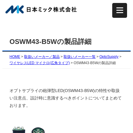
内
容
を
ス
キ
OSWM43-B5Wの製品詳細
ッ
プ
HOME
>
取扱いメーカー／製品
>
取扱いメーカー一覧
>
OptoSupply
>
ワイヤレスLED マイクロ(広角タイプ)
>
OSWM43-B5Wの製品詳細
オプトサプライの砲弾型LED(OSWM43-B5W)の特性や取扱
い注意点、設計時に意識するべきポイントについてまとめて
おります。