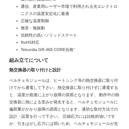
通信、産業用レーザー市場で利用される光エレクトロ
ニクスの温度安定化に最適
正確な温度制御
無音・無振動
信頼性の高いソリッドステート
RoHS対応
Telcordia GR-468 CORE合格”
組み立てについて
熱交換器の取り付けと設計
ペルチェモジュールは、ヒートシンク等の熱交換器に取り付
けてから通電して下さい。熱交換器に取り付けずに通電する
と、温度が急激に上がり故障の原因となります。 動作中の熱
交換器に熱による歪みが発生すると、ペルチェモジュールに
偏荷重がかかり故障の原因となります。適切な取付方法での
設計・設置を行って下さい。 圧縮応力には比較的強いです
が、引きはがし応力には弱いため、ペルチェモジュールが支