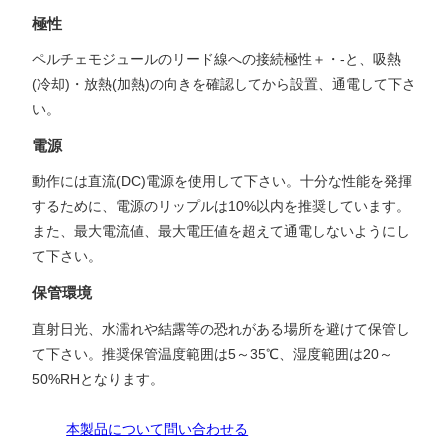
極性
ペルチェモジュールのリード線への接続極性＋・-と、吸熱
(冷却)・放熱(加熱)の向きを確認してから設置、通電して下さ
い。
電源
動作には直流(DC)電源を使用して下さい。十分な性能を発揮
するために、電源のリップルは10%以内を推奨しています。
また、最大電流値、最大電圧値を超えて通電しないようにし
て下さい。
保管環境
直射日光、水濡れや結露等の恐れがある場所を避けて保管し
て下さい。推奨保管温度範囲は5～35℃、湿度範囲は20～
50%RHとなります。
本製品について問い合わせる