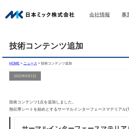
内
容
会社情報
事
を
ス
キ
ッ
技術コンテンツ追加
プ
HOME
>
ニュース
>
技術コンテンツ追加
2022年8月1日
技術コンテンツ1点を追加しました。
熱伝導シートを始めとするサーマルインターフェースマテリアル(T