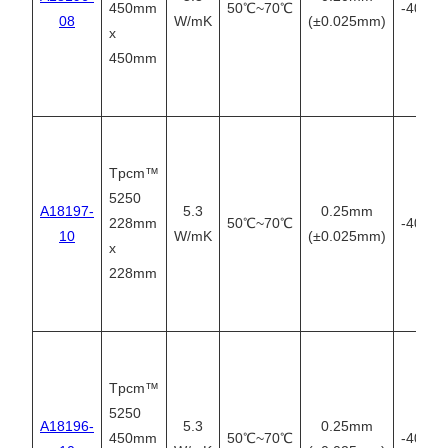
450mm
50℃~70℃
-40℃~
08
W/mK
(±0.025mm)
x
450mm
Tpcm™
5250
A18197-
5.3
0.25mm
228mm
50℃~70℃
-40℃~
10
W/mK
(±0.025mm)
x
228mm
Tpcm™
5250
A18196-
5.3
0.25mm
450mm
50℃~70℃
-40℃~