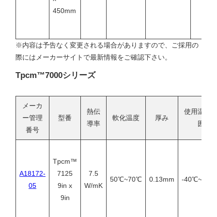
450mm
※内容は予告なく変更される場合がありますので、ご採用の
際にはメーカーサイトで最新情報をご確認下さい。
Tpcm™7000シリーズ
メーカ
熱伝
使用温度
ー管理
型番
軟化温度
厚み
導率
囲
番号
Tpcm™
A18172-
7125
7.5
50℃~70℃
0.13mm
-40℃~125
05
9in x
W/mK
9in