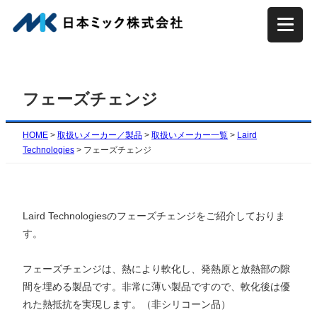
内
容
を
ス
キ
フェーズチェンジ
ッ
プ
HOME
>
取扱いメーカー／製品
>
取扱いメーカー一覧
>
Laird
Technologies
>
フェーズチェンジ
Laird Technologiesのフェーズチェンジをご紹介しておりま
す。
フェーズチェンジは、熱により軟化し、発熱原と放熱部の隙
間を埋める製品です。非常に薄い製品ですので、軟化後は優
れた熱抵抗を実現します。（非シリコーン品）