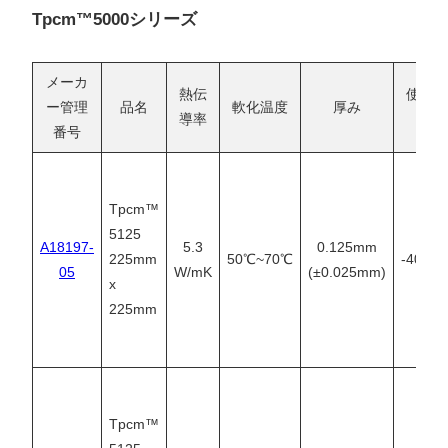
Tpcm™5000シリーズ
メーカ
熱伝
使用温
ー管理
品名
軟化温度
厚み
導率
囲
番号
Tpcm™
5125
A18197-
5.3
0.125mm
225mm
50℃~70℃
-40℃~
05
W/mK
(±0.025mm)
x
225mm
Tpcm™