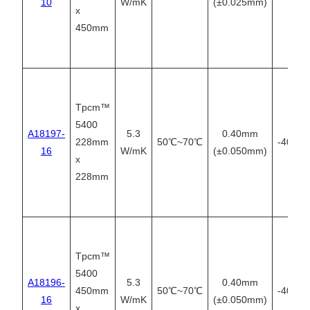
10
W/mK
(±0.025mm)
x
450mm
Tpcm™
5400
A18197-
5.3
0.40mm
228mm
50℃~70℃
-40℃~
16
W/mK
(±0.050mm)
x
228mm
Tpcm™
5400
A18196-
5.3
0.40mm
450mm
50℃~70℃
-40℃~
16
W/mK
(±0.050mm)
x