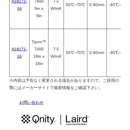
A18172-
7400
7.5
50℃~70℃
0.40mm
-40℃~125
16
9in x
W/mK
9in
Tpcm™
A18171-
7400
7.5
50℃~70℃
0.40mm
-40℃~125
16
18in x
W/mK
18in
※内容は予告なく変更される場合がありますので、ご採用の
際にはメーカーサイトで最新情報をご確認下さい。
お問い合わせ