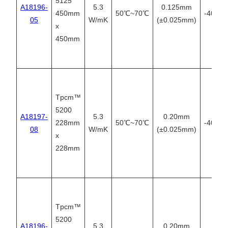
5125
A18196-
5.3
0.125mm
450mm
50℃~70℃
-40℃~
05
W/mK
(±0.025mm)
x
450mm
Tpcm™
5200
A18197-
5.3
0.20mm
228mm
50℃~70℃
-40℃~
08
W/mK
(±0.025mm)
x
228mm
Tpcm™
5200
A18196-
5.3
0.20mm